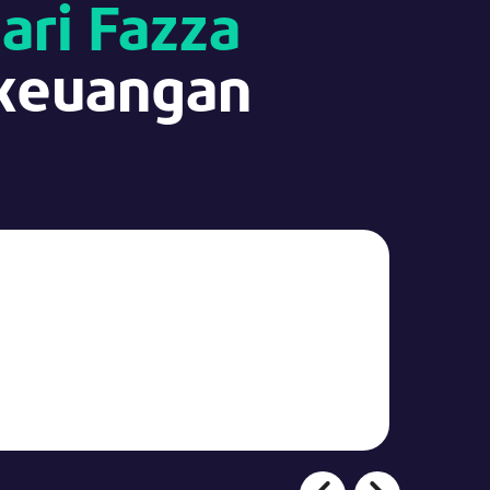
ari Fazza
 keuangan
Simpan 
Proses d