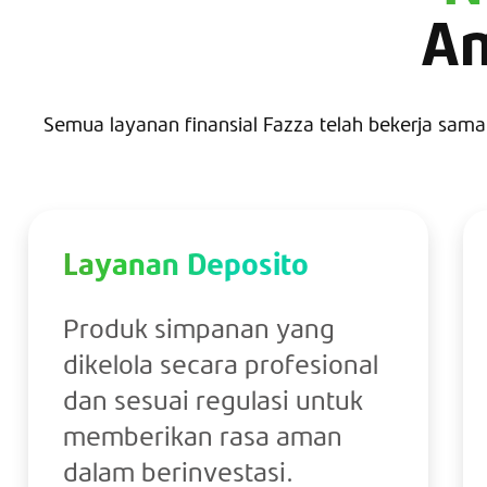
Am
Semua layanan finansial Fazza telah bekerja sama
Layanan Deposito
Produk simpanan yang
dikelola secara profesional
dan sesuai regulasi untuk
memberikan rasa aman
dalam berinvestasi.