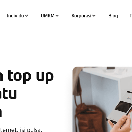
Individu
UMKM
Korporasi
Blog
Tran
Top 
n top up
QRIS
atu
Kant
Tab
n
Simp
ernet, isi pulsa,