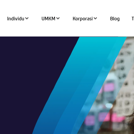
Individu
UMKM
Korporasi
Blog
Tran
Top 
QRIS
Kant
Tab
Simp