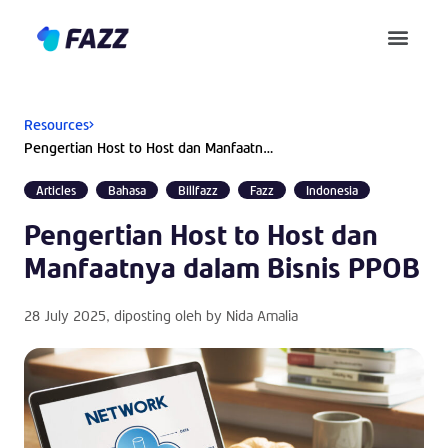
Pusat Bantuan
Resources
Pengertian Host to Host dan Manfaatnya dalam Bisnis PPOB
Articles
Bahasa
Billfazz
Fazz
Indonesia
Pengertian Host to Host dan
Manfaatnya dalam Bisnis PPOB
28 July 2025
, diposting oleh by
Nida Amalia