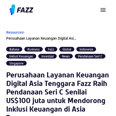
Pusat Bantuan
Resources
Perusahaan Layanan Keuangan Digital Asia Tenggara Fazz Raih Pendanaan Seri C Senilai US$100 juta untuk Mendorong Inklusi Keuangan di Asia Tenggara
Bahasa
Business
Fazz
Global
Indonesia
Inklusi Keuangan
Investasi
News
Pendanaan Seri C
Singapore
Perusahaan Layanan Keuangan
Digital Asia Tenggara Fazz Raih
Pendanaan Seri C Senilai
US$100 juta untuk Mendorong
Inklusi Keuangan di Asia