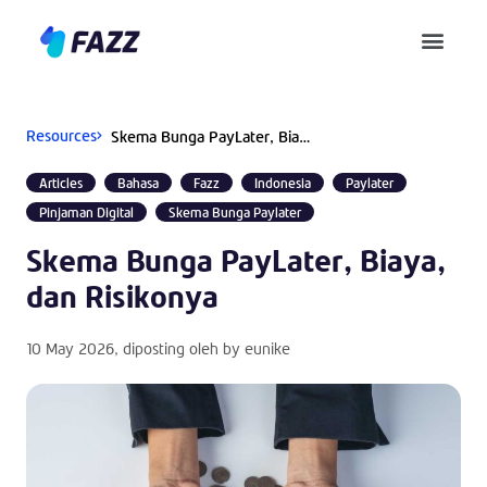
Pusat Bantuan
Resources
Skema Bunga PayLater, Biaya, dan Risikonya
Articles
Bahasa
Fazz
Indonesia
Paylater
Pinjaman Digital
Skema Bunga Paylater
Skema Bunga PayLater, Biaya,
dan Risikonya
10 May 2026
, diposting oleh by
eunike