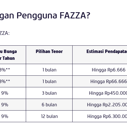
ngan Pengguna FAZZA?
ZZA:
u Bunga
Pilihan Tenor
Estimasi Pendapata
r Tahun
8%**
1 bulan
Hingga Rp6.666
8%**
1 bulan
Hingga Rp66.666
9%
3 bulan
Hingga Rp450.00
9%
6 bulan
Hingga Rp2.205.0
9%
12 bulan
Hingga Rp6.300.0