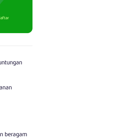
untungan
panan
an beragam