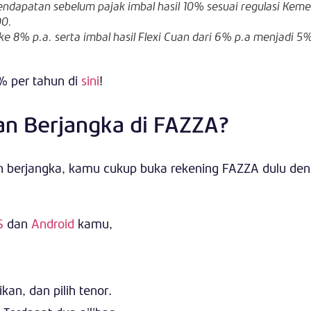
endapatan sebelum pajak imbal hasil 10% sesuai regulasi Keme
00.
ke 8% p.a. serta
imbal hasil Flexi Cuan dari 6% p.a menjadi 5
9% per tahun di
sini
!
n Berjangka di FAZZA?
n berjangka, kamu cukup buka rekening FAZZA dulu de
S
dan
Android
kamu,
an, dan pilih tenor.