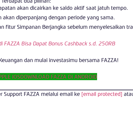
Terdapat dua pilihan:
patan akan dicairkan ke saldo aktif saat jatuh tempo.
n akan diperpanjang dengan periode yang sama.
n fitur Simpanan Berjangka sebelum menyelesaikan tr
i FAZZA Bisa Dapat Bonus Cashback s.d. 250RB
nKeuangan dan mulai investasimu bersama FAZZA!
PLE IOS
DOWNLOAD FAZZA DI ANDROID
r Support FAZZA melalui email ke
[email protected]
ata