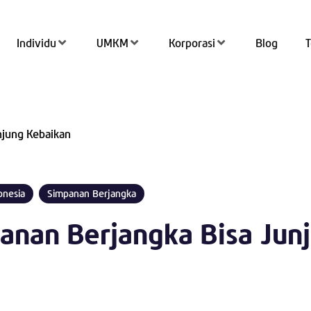
Individu
UMKM
Korporasi
Blog
Tran
njung Kebaikan
Top 
QRIS
onesia
Simpanan Berjangka
Kant
anan Berjangka Bisa Jun
Tab
Simp