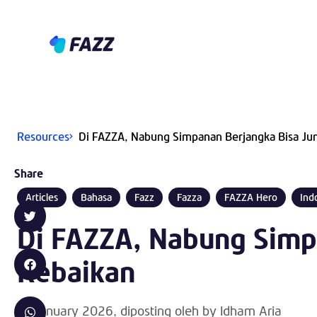
Resources
Di FAZZA, Nabung Simpanan Berjangka Bisa Ju
Share
Articles
Bahasa
Fazz
Fazza
FAZZA Hero
Ind
Di FAZZA, Nabung Simp
Kebaikan
15 January 2026
, diposting oleh by
Idham Aria