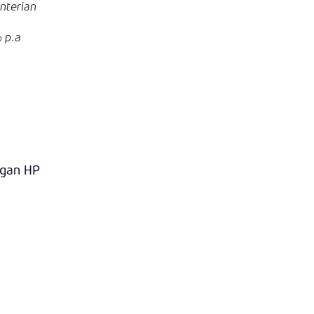
nterian
% p.a
ngan HP