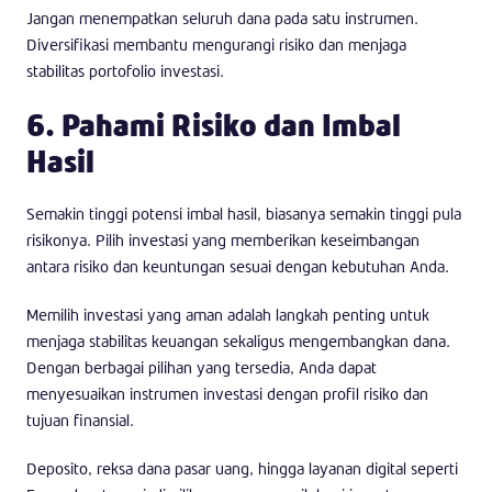
Jangan menempatkan seluruh dana pada satu instrumen.
Diversifikasi membantu mengurangi risiko dan menjaga
stabilitas portofolio investasi.
6. Pahami Risiko dan Imbal
Hasil
Semakin tinggi potensi imbal hasil, biasanya semakin tinggi pula
risikonya. Pilih investasi yang memberikan keseimbangan
antara risiko dan keuntungan sesuai dengan kebutuhan Anda.
Memilih investasi yang aman adalah langkah penting untuk
menjaga stabilitas keuangan sekaligus mengembangkan dana.
Dengan berbagai pilihan yang tersedia, Anda dapat
menyesuaikan instrumen investasi dengan profil risiko dan
tujuan finansial.
Deposito, reksa dana pasar uang, hingga layanan digital seperti