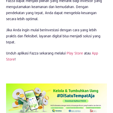
Fazza dapat menjadi pilihan yang menarik bagi investor yang
mengutamakan keamanan dan kemudahan. Dengan
pendekatan yang tepat, Anda dapat mengelola keuangan
secara lebih optimal.
Jika Anda ingin mulai berinvestasi dengan cara yang lebih
praktis dan fleksibel, layanan digital bisa menjadi solusi yang
tepat.
Unduh aplikasi Fazza sekarang melalui
Play Store
atau
App
Store
!