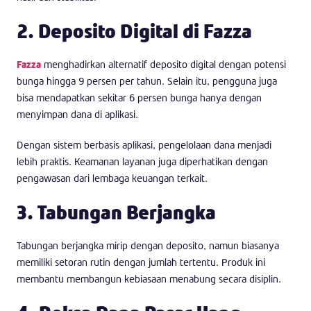
2. Deposito Digital di Fazza
Fazza
menghadirkan alternatif deposito digital dengan potensi
bunga hingga 9 persen per tahun. Selain itu, pengguna juga
bisa mendapatkan sekitar 6 persen bunga hanya dengan
menyimpan dana di aplikasi.
Dengan sistem berbasis aplikasi, pengelolaan dana menjadi
lebih praktis. Keamanan layanan juga diperhatikan dengan
pengawasan dari lembaga keuangan terkait.
3. Tabungan Berjangka
Tabungan berjangka mirip dengan deposito, namun biasanya
memiliki setoran rutin dengan jumlah tertentu. Produk ini
membantu membangun kebiasaan menabung secara disiplin.