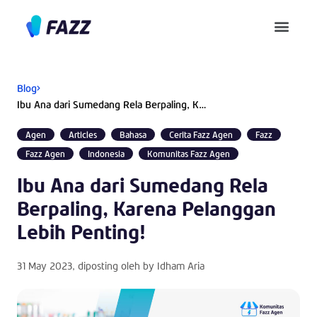
Pusat Bantuan
Blog
Ibu Ana dari Sumedang Rela Berpaling, Karena Pelanggan Lebih Penting!
Agen
Articles
Bahasa
Cerita Fazz Agen
Fazz
Fazz Agen
Indonesia
Komunitas Fazz Agen
Ibu Ana dari Sumedang Rela
Berpaling, Karena Pelanggan
Lebih Penting!
31 May 2023
, diposting oleh by
Idham Aria