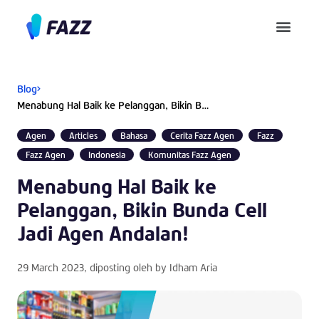
Pusat Bantuan
Blog
Menabung Hal Baik ke Pelanggan, Bikin Bunda Cell Jadi Agen Andalan!
Agen
Articles
Bahasa
Cerita Fazz Agen
Fazz
Fazz Agen
Indonesia
Komunitas Fazz Agen
Menabung Hal Baik ke
Pelanggan, Bikin Bunda Cell
Jadi Agen Andalan!
29 March 2023
, diposting oleh by
Idham Aria