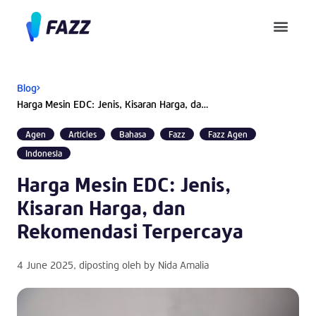
Pusat Bantuan
Blog
Harga Mesin EDC: Jenis, Kisaran Harga, dan Rekomendasi Terpercaya
Agen
Articles
Bahasa
Fazz
Fazz Agen
Indonesia
Harga Mesin EDC: Jenis,
Kisaran Harga, dan
Rekomendasi Terpercaya
4 June 2025
, diposting oleh by
Nida Amalia