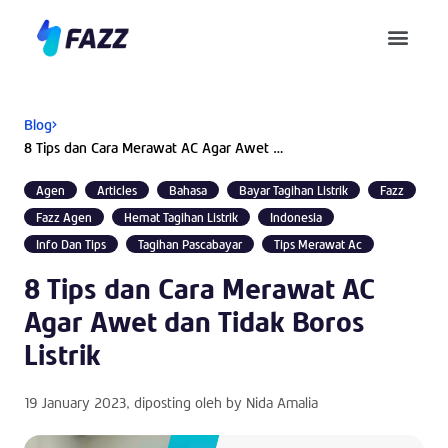
Pusat Bantuan
Blog
8 Tips dan Cara Merawat AC Agar Awet dan Tidak Boros Listrik
Agen
Articles
Bahasa
Bayar Tagihan Listrik
Fazz
Fazz Agen
Hemat Tagihan Listrik
Indonesia
Info Dan Tips
Tagihan Pascabayar
Tips Merawat Ac
8 Tips dan Cara Merawat AC
Agar Awet dan Tidak Boros
Listrik
19 January 2023
, diposting oleh by
Nida Amalia