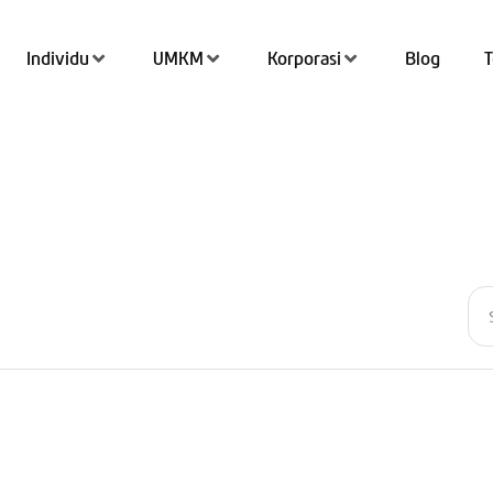
Individu
UMKM
Korporasi
Blog
Tran
Top 
QRIS
Kant
Tab
Simp