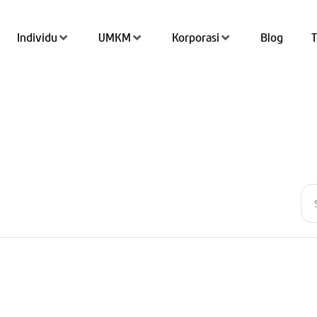
Individu
UMKM
Korporasi
Blog
Tran
Top 
QRIS
Kant
Tab
Simp