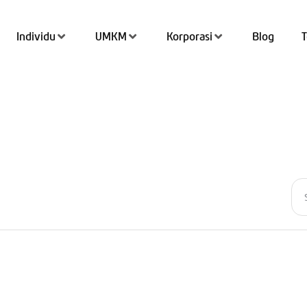
Individu
UMKM
Korporasi
Blog
Tran
Top 
QRIS
Kant
Tab
Simp