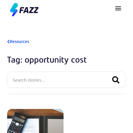
Pusat Bantuan
Resources
Tag: opportunity cost