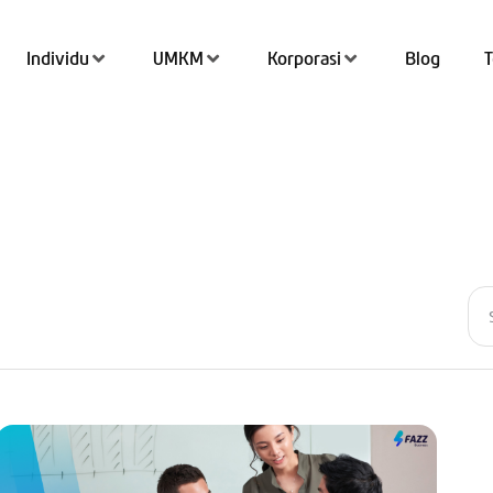
Individu
UMKM
Korporasi
Blog
Tran
Top 
QRIS
Kant
Tab
Simp