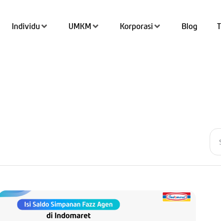
Individu
UMKM
Korporasi
Blog
Tran
Top 
QRIS
Kant
Tab
Simp