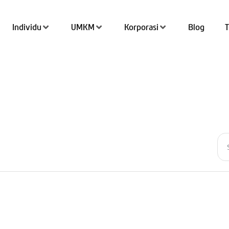
Individu
UMKM
Korporasi
Blog
Tran
Top 
QRIS
Kant
Tab
Simp