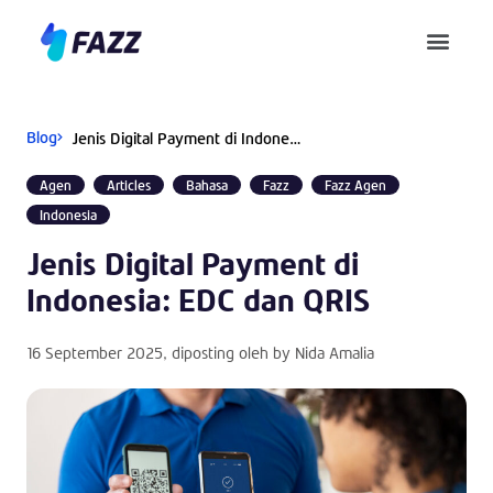
Pusat Bantuan
Blog
Jenis Digital Payment di Indonesia: EDC dan QRIS
Agen
Articles
Bahasa
Fazz
Fazz Agen
Indonesia
Jenis Digital Payment di
Indonesia: EDC dan QRIS
16 September 2025
, diposting oleh by
Nida Amalia