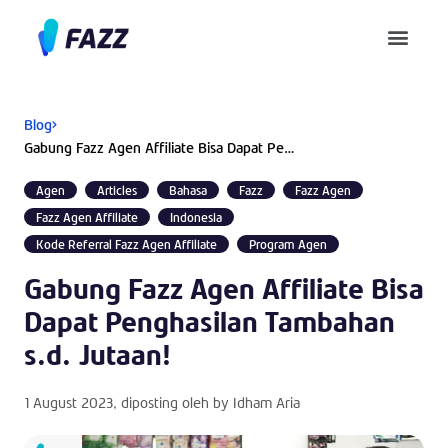
Pusat Bantuan
Blog
Gabung Fazz Agen Affiliate Bisa Dapat Penghasilan Tambahan s.d. Jutaan!
Agen
Articles
Bahasa
Fazz
Fazz Agen
Fazz Agen Affiliate
Indonesia
Kode Referral Fazz Agen Affiliate
Program Agen
Gabung Fazz Agen Affiliate Bisa
Dapat Penghasilan Tambahan
s.d. Jutaan!
1 August 2023
, diposting oleh by
Idham Aria