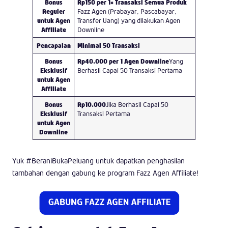
Bonus
Rp150 per 1x Transaksi Semua Produk
Reguler
Fazz Agen (Prabayar, Pascabayar,
untuk Agen
Transfer Uang) yang dilakukan Agen
Affiliate
Downline
Pencapaian
Minimal 50 Transaksi
Bonus
Rp40.000 per 1 Agen Downline
Yang
Eksklusif
Berhasil Capai 50 Transaksi Pertama
untuk Agen
Affiliate
Bonus
Rp10.000
Jika Berhasil Capai 50
Eksklusif
Transaksi Pertama
untuk Agen
Downline
Yuk #BeraniBukaPeluang untuk dapatkan penghasilan
tambahan dengan gabung ke program Fazz Agen Affiliate!