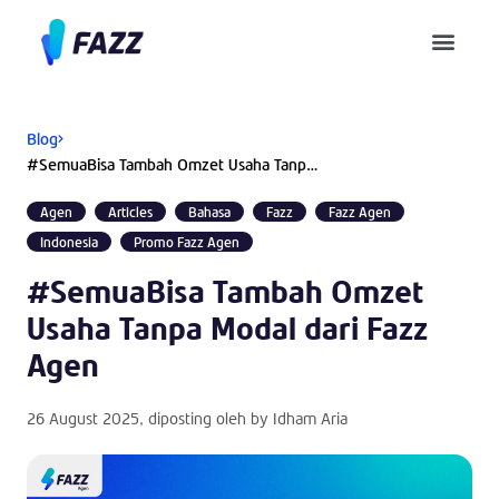
Pusat Bantuan
Blog
#SemuaBisa Tambah Omzet Usaha Tanpa Modal dari Fazz Agen
Agen
Articles
Bahasa
Fazz
Fazz Agen
Indonesia
Promo Fazz Agen
#SemuaBisa Tambah Omzet
Usaha Tanpa Modal dari Fazz
Agen
26 August 2025
, diposting oleh by
Idham Aria