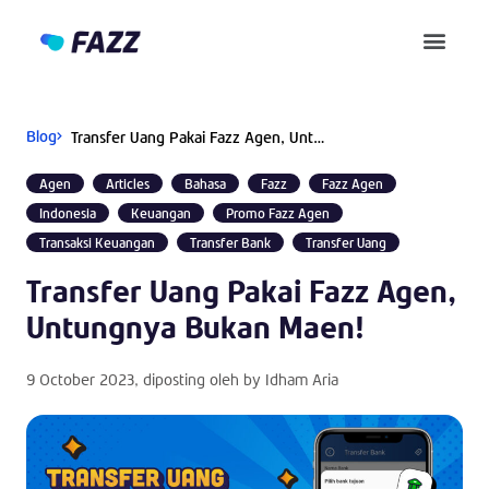
Pusat Bantuan
Blog
Transfer Uang Pakai Fazz Agen, Untungnya Bukan Maen!
Agen
Articles
Bahasa
Fazz
Fazz Agen
Indonesia
Keuangan
Promo Fazz Agen
Transaksi Keuangan
Transfer Bank
Transfer Uang
Transfer Uang Pakai Fazz Agen,
Untungnya Bukan Maen!
9 October 2023
, diposting oleh by
Idham Aria